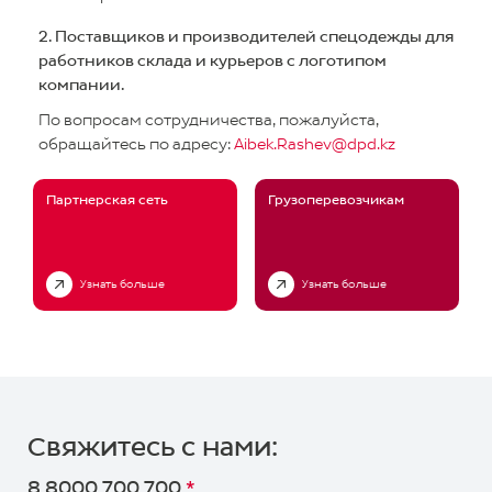
2. Поставщиков и производителей спецодежды для
работников склада и курьеров с логотипом
компании.
По вопросам сотрудничества, пожалуйста,
обращайтесь по адресу:
Aibek.Rashev@dpd.kz
Партнерская сеть
Грузоперевозчикам
Узнать больше
Узнать больше
Важная
Оформить
информация!
заказ
Рассчитать
Управление
стоимость
доставкой
Свяжитесь с нами:
Юридическое лицо
8 8000 700 700
*