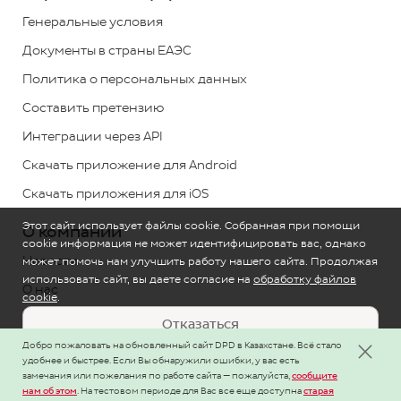
*
звонок
Генеральные условия
по
Документы в страны ЕАЭС
РК
Политика о персональных данных
бесплатный
Составить претензию
Обратная
Интеграции через API
связь
Скачать приложение для Android
Скачать приложения для iOS
Этот сайт использует файлы cookie. Собранная при помощи
О компании
cookie информация не может идентифицировать вас, однако
Новости
может помочь нам улучшить работу нашего сайта. Продолжая
использовать сайт, вы даете согласие на
обработку файлов
О нас
cookie
.
Реквизиты
Отказаться
Добро пожаловать на обновленный сайт DPD в Казахстане. Всё стало
Карьера и вакансии
Настроить
удобнее и быстрее. Если Вы обнаружили ошибки, у вас есть
замечания или пожелания по работе сайта — пожалуйста,
сообщите
нам об этом
. На тестовом периоде для Вас все еще доступна
старая
Принять
Под международным брендом DPD в Казахстане работает