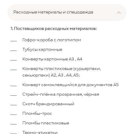
Расходные материалы и спецодежда
1. Поставщиков расходных материалов:
Гофро-короба с логотипом
Тубусы картонные
Конверты картонные А3 , А4
Конверты пластиковые (курьерпаки,
секьюрпаки) А2, А3 , А4, А5;
Конверт самоклеящийся для документов А5
Стрейч-плёнка прозрачная, чёрная
Скотч брендированный
Пломбы-трос
Пломбы пластиковые
Термо-этикетки