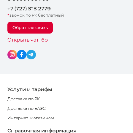
Заключить
Задать
(предварительный расчет
договор
вопрос
+7 (727) 313 2779
стоимости нужно производить
в калькуляторе, а не в ЛК при
*
звонок по РК бесплатный
Отследить
формировании заявки)
Обратная связь
Телефоны
Управлять
для
Открыть чат-бот
Telegram-чат
связи:
Скачать приложение получателя
8
8000
700
700
Услуги и тарифы
*
Доставка по РК
+7
Доставка по ЕАЭС
(727)
Интернет-магазинам
313
2779
Справочная информация