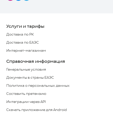
8000
700
700
Услуги и тарифы
*
Доставка по РК
+7
Доставка по ЕАЭС
(727)
Интернет-магазинам
313
2779
Справочная информация
*
звонок
Генеральные условия
по
Документы в страны ЕАЭС
РК
Политика о персональных данных
бесплатный
Составить претензию
Обратная
Интеграции через API
связь
Скачать приложение для Android