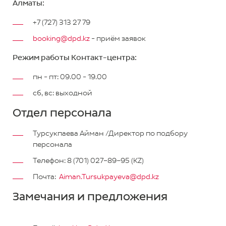
Алматы:
+7 (727) 313 27 79
booking@dpd.kz
- приём заявок
Режим работы Контакт-центра:
пн - пт: 09.00 - 19.00
сб, вс: выходной
Отдел персонала
Турсукпаева Айман /Директор по подбору
персонала
Телефон: 8 (701) 027–89–95 (KZ)
Почта:
Aiman.Tursukpayeva@dpd.kz
Замечания и предложения