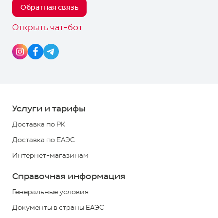
Обратная связь
Телефоны
Управлять
для
Открыть чат-бот
Telegram-чат
связи:
Скачать приложение получателя
8
8000
700
700
Услуги и тарифы
*
Доставка по РК
+7
Доставка по ЕАЭС
(727)
Интернет-магазинам
313
2779
Справочная информация
*
звонок
Генеральные условия
по
Документы в страны ЕАЭС
РК