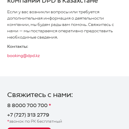
компании DPD в Казахстане
Если у вас возникли вопросы или требуется
дополнительная информация о деятельности
компании, мы будем рады вам помочь. Свяжитесь с
нами — мы постараемся оперативно предоставить
необходимые сведения.
Контакты:
booking@dpd.kz
Важная
Оформить
информация!
заказ
Рассчитать
Управление
стоимость
доставкой
Свяжитесь с нами:
Юридическое лицо
8 8000 700 700
*
Заключить
Задать
(предварительный расчет
договор
вопрос
+7 (727) 313 2779
стоимости нужно производить
в калькуляторе, а не в ЛК при
*
звонок по РК бесплатный
Отследить
формировании заявки)