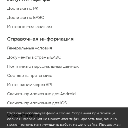
*
Доставка по РК
+7
Доставка по ЕАЭС
(727)
Интернет-магазинам
313
2779
Справочная информация
*
звонок
Генеральные условия
по
Документы в страны ЕАЭС
РК
Политика о персональных данных
бесплатный
Составить претензию
Обратная
Интеграции через API
связь
Скачать приложение для Android
Скачать приложения для iOS
Этот сайт использует файлы cookie. Собранная при помощи
О компании
cookie информация не может идентифицировать вас, однако
Новости
может помочь нам улучшить работу нашего сайта. Продолжая