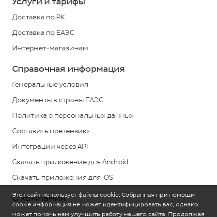
Услуги и тарифы
*
Доставка по РК
+7
Доставка по ЕАЭС
(727)
Интернет-магазинам
313
2779
Справочная информация
*
звонок
Генеральные условия
по
Документы в страны ЕАЭС
РК
Политика о персональных данных
бесплатный
Составить претензию
Обратная
Интеграции через API
связь
Скачать приложение для Android
Скачать приложения для iOS
Этот сайт использует файлы cookie. Собранная при помощи
О компании
cookie информация не может идентифицировать вас, однако
Новости
может помочь нам улучшить работу нашего сайта. Продолжая