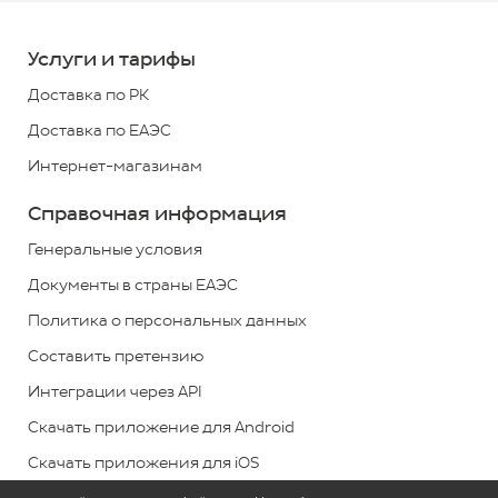
700
700
Услуги и тарифы
*
Доставка по РК
+7
Доставка по ЕАЭС
(727)
Интернет-магазинам
313
2779
Справочная информация
*
звонок
Генеральные условия
по
Документы в страны ЕАЭС
РК
Политика о персональных данных
бесплатный
Составить претензию
Обратная
Интеграции через API
связь
Скачать приложение для Android
Скачать приложения для iOS