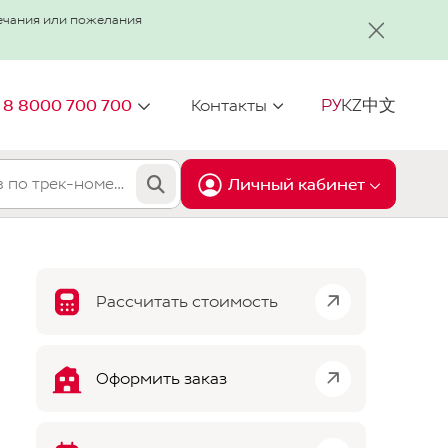
мечания или пожелания
Контакты
РУ
KZ
中文
8 8000 700 700
Личный кабинет
Рассчитать стоимость
(предварительный расчет стоимости
Оформить заказ
нужно производить в калькуляторе,
а не в ЛК при формировании заявки)