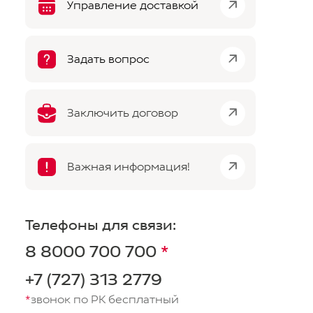
Управление доставкой
Юридическое лицо
(предварительный расчет стоимости
Задать вопрос
нужно производить в калькуляторе,
а не в ЛК при формировании заявки)
Отследить
Заключить договор
Управлять
Telegram-чат
Важная информация!
Скачать приложение получателя
Телефоны для связи:
8 8000 700 700
*
+7 (727) 313 2779
*
звонок по РК бесплатный