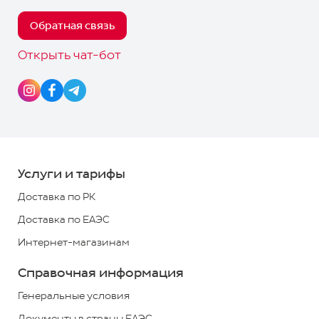
Отследить
формировании заявки)
Обратная связь
Телефоны
Управлять
для
Открыть чат-бот
Telegram-чат
связи:
Скачать приложение получателя
8
8000
700
700
Услуги и тарифы
*
Доставка по РК
+7
Доставка по ЕАЭС
(727)
Интернет-магазинам
313
2779
Справочная информация
*
звонок
Генеральные условия
по
Документы в страны ЕАЭС