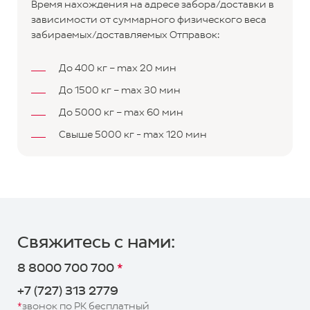
Время нахождения на адресе забора/доставки в
зависимости от суммарного физического веса
забираемых/доставляемых Отправок:
До 400 кг – max 20 мин
До 1500 кг – max 30 мин
До 5000 кг – max 60 мин
Свыше 5000 кг - max 120 мин
Важная
Оформить
информация!
заказ
Рассчитать
Управление
стоимость
доставкой
Свяжитесь с нами:
Юридическое лицо
8 8000 700 700
*
Заключить
Задать
(предварительный расчет
договор
вопрос
+7 (727) 313 2779
стоимости нужно производить
в калькуляторе, а не в ЛК при
*
звонок по РК бесплатный