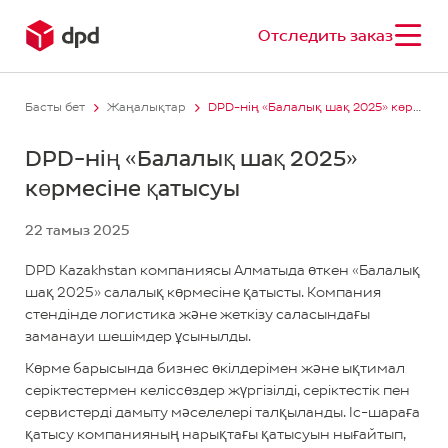
Отследить заказ
Басты бет
Жаңалықтар
DPD-нің «Балалық шақ 2025» көрмесіне қатысуы
DPD-нің «Балалық шақ 2025»
көрмесіне қатысуы
22 тамыз 2025
DPD Kazakhstan компаниясы Алматыда өткен «Балалық
шақ 2025» салалық көрмесіне қатысты. Компания
стендінде логистика және жеткізу саласындағы
заманауи шешімдер ұсынылды.
Көрме барысында бизнес өкілдерімен және ықтимал
серіктестермен келіссөздер жүргізілді, серіктестік пен
сервистерді дамыту мәселелері талқыланды. Іс-шараға
қатысу компанияның нарықтағы қатысуын нығайтып,