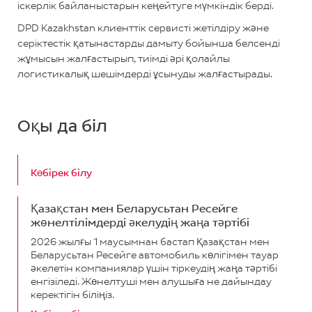
іскерлік байланыстарын кеңейтуге мүмкіндік берді.
DPD Kazakhstan клиенттік сервисті жетілдіру және
серіктестік қатынастарды дамыту бойынша белсенді
жұмысын жалғастырып, тиімді әрі қолайлы
логистикалық шешімдерді ұсынуды жалғастырады.
Оқы да біл
Көбірек білу
Қазақстан мен Беларусьтан Ресейге
жөнелтілімдерді әкелудің жаңа тәртібі
2026 жылғы 1 маусымнан бастап Қазақстан мен
Беларусьтан Ресейге автомобиль көлігімен тауар
әкелетін компаниялар үшін тіркеудің жаңа тәртібі
енгізіледі. Жөнелтуші мен алушыға не дайындау
керектігін біліңіз.