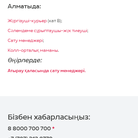
Алматыда:
Жүргізуші-курьер
(кат B);
Сәлемдеме сұрыптаушы-жүк тиеуші
;
Сату менеджері
;
Колл-орталық маманы
.
Өңірлерде:
Атырау қаласында сату менеджері.
Маңызды
Тапсырыс
беру
ақпарат!
Жеткізуді
Құнын
басқару
есептеңіз
Бізбен хабарласыңыз:
Заңды тұлға
8 8000 700 700
*
Шарт
Сұрақ
(алдын ала құнды
жасасу
қою