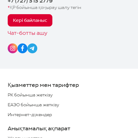
+7 (727) 313 2779
калькуляторда есептеу
қажет, ал өтінімді
*
ҚР бойынша қоңырау шалу тегін
Бақылау
қалыптастырған кезде ЖТ-де
емес)
Кері байланыс
Байланыс
Басқару
телефондары:
Чат-ботты ашу
Telegram-чат
8
Алушының қосымшасын
8000
жүктеп алыңыз
700
700
*
Қызметтер мен тарифтер
+7
РК бойынша жеткізу
(727)
ЕАЭО бойынша жеткізу
313
Интернет-дүкендер
2779
Анықтамалық ақпарат
*
ҚР
бойынша