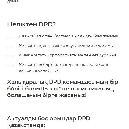
дайын.
Неліктен DPD?
Біз кәсібилік пен бастамашылдықты бағалаймыз.
Мансаптық және жеке өсуге жағдай жасаймыз.
Ашық әрі тату корпоративтік мәдениет құрамыз.
Мансаптың барлық кезеңінде оқытуды және
дамуды қолдаймыз.
Халықаралық DPD командасының бір
бөлігі болыңыз және логистиканың
болашағын бірге жасаңыз!
Актуалды бос орындар DPD
Қазақстанда: