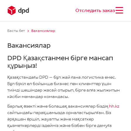
Отследить заказ
Басты бет
Вакансиялар
Вакансиялар
DPD Қазақстанмен бірге мансап
құрыңыз!
Қазақстандағы DPD — бұл жай ғана логистика емес.
Бұл бүкіл ел бойынша бизнес пен клиенттер үшін
тиімді шешімдер жасай отырып, бірге алға жылжитын
кәсіби мамандар командасы.
Барлық өзекті және болашақ вакансиялар біздің
hh.kz
сайтындағы парақшамызда орналастырылған. Біз
әрқашан өршіл, жауапты және мақсаткер
қызметкерлерді іздейміз және бізбен бірге дамуға