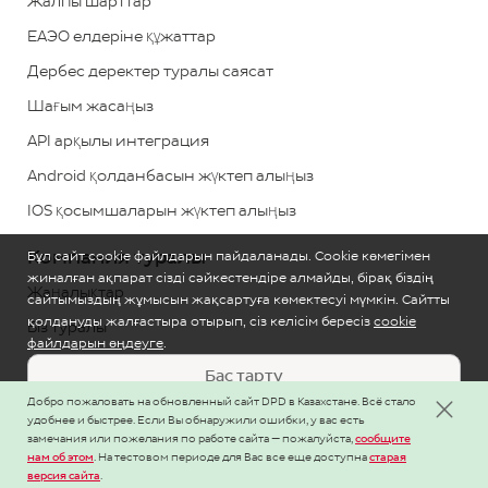
Жалпы шарттар
қоңырау
ЕАЭО елдеріне құжаттар
шалу
Дербес деректер туралы саясат
тегін
Шағым жасаңыз
Кері
API арқылы интеграция
байланыс
Android қолданбасын жүктеп алыңыз
IOS қосымшаларын жүктеп алыңыз
Компания туралы
Бұл сайт cookie файлдарын пайдаланады. Cookie көмегімен
жиналған ақпарат сізді сәйкестендіре алмайды, бірақ біздің
Жаңалықтар
сайтымыздың жұмысын жақсартуға көмектесуі мүмкін. Сайтты
қолдануды жалғастыра отырып, сіз келісім бересіз
cookie
Біз туралы
файлдарын өңдеуге
.
Деректемелер
Бас тарту
Мансап және жұмыс орындары
Добро пожаловать на обновленный сайт DPD в Казахстане. Всё стало
Баптау
удобнее и быстрее. Если Вы обнаружили ошибки, у вас есть
замечания или пожелания по работе сайта — пожалуйста,
сообщите
нам об этом
Қазақстандағы DPD халықаралық брендімен «DPD Қазақстан»
. На тестовом периоде для Вас все еще доступна
старая
Қабылдау
версия сайта
компаниясы жұмыс істейді
.