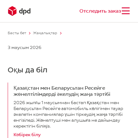
Отследить заказ
Басты бет
Жаңалықтар
3 маусым 2026
Оқы да біл
Қазақстан мен Беларусьтан Ресейге
жөнелтілімдерді әкелудің жаңа тәртібі
2026 жылғы 1 маусымнан бастап Қазақстан мен
Беларусьтан Ресейге автомобиль көлігімен тауар
әкелетін компаниялар үшін тіркеудің жаңа тәртібі
енгізіледі. Жөнелтуші мен алушыға не дайындау
керектігін біліңіз.
Көбірек білу