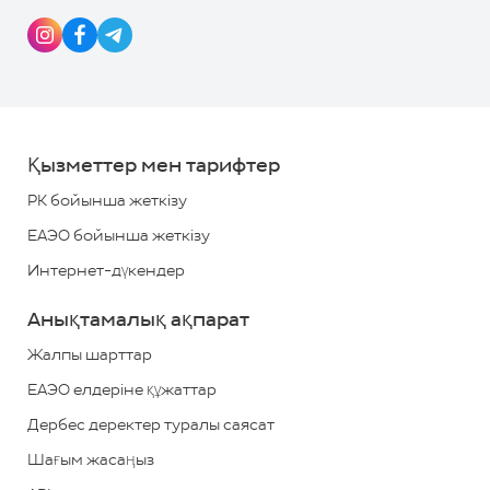
8
Алушының қосымшасын
8000
жүктеп алыңыз
700
700
*
Қызметтер мен тарифтер
+7
РК бойынша жеткізу
(727)
ЕАЭО бойынша жеткізу
313
Интернет-дүкендер
2779
Анықтамалық ақпарат
*
ҚР
бойынша
Жалпы шарттар
қоңырау
ЕАЭО елдеріне құжаттар
шалу
Дербес деректер туралы саясат
тегін
Шағым жасаңыз
Кері