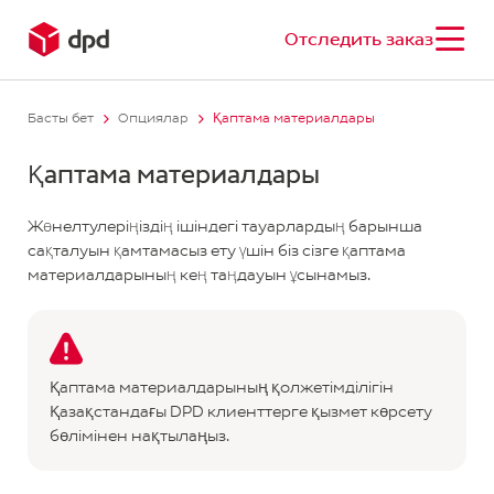
Отследить заказ
Басты бет
Опциялар
Қаптама материалдары
Қаптама материалдары
Жөнелтулеріңіздің ішіндегі тауарлардың барынша
сақталуын қамтамасыз ету үшін біз сізге қаптама
материалдарының кең таңдауын ұсынамыз.
Қаптама материалдарының қолжетімділігін
Қазақстандағы DPD клиенттерге қызмет көрсету
бөлімінен нақтылаңыз.