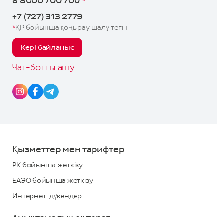
8 8000 700 700
*
Шарт
Сұрақ
(алдын ала құнды
жасасу
қою
+7 (727) 313 2779
калькуляторда есептеу
қажет, ал өтінімді
*
ҚР бойынша қоңырау шалу тегін
Бақылау
қалыптастырған кезде ЖТ-де
емес)
Кері байланыс
Байланыс
Басқару
телефондары:
Чат-ботты ашу
Telegram-чат
8
Алушының қосымшасын
8000
жүктеп алыңыз
700
700
*
Қызметтер мен тарифтер
+7
РК бойынша жеткізу
(727)
ЕАЭО бойынша жеткізу
313
Интернет-дүкендер
2779