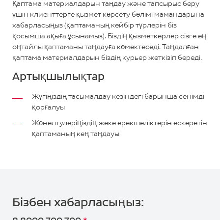
Қаптама материалдарын таңдау және тапсырыс беру
үшін клиенттерге қызмет көрсету бөлімі мамандарына
хабарласыңыз (қаптаманың кейбір түрлерін біз
қосымша ақыға ұсынамыз). Біздің қызметкерлер сізге ең
оңтайлы қаптаманы таңдауға көмектеседі. Таңдалған
қаптама материалдарын біздің курьер жеткізіп береді.
Артықшылықтар
Жүгіңіздің тасымалдау кезіндегі барынша сенімді
қорғалуы
Жөнелтулеріңіздің жеке ерекшеліктерін ескеретін
қаптаманың кең таңдауы
Маңызды
Тапсырыс
беру
ақпарат!
Жеткізуді
Құнын
басқару
есептеңіз
Бізбен хабарласыңыз:
Заңды тұлға