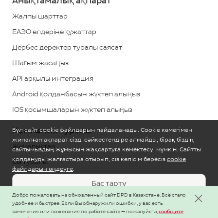
Анықтамалық ақпарат
*
ҚР
бойынша
Жалпы шарттар
қоңырау
ЕАЭО елдеріне құжаттар
шалу
Дербес деректер туралы саясат
тегін
Шағым жасаңыз
Кері
API арқылы интеграция
байланыс
Android қолданбасын жүктеп алыңыз
IOS қосымшаларын жүктеп алыңыз
Компания туралы
Бұл сайт cookie файлдарын пайдаланады. Cookie көмегімен
жиналған ақпарат сізді сәйкестендіре алмайды, бірақ біздің
Жаңалықтар
сайтымыздың жұмысын жақсартуға көмектесуі мүмкін. Сайтты
қолдануды жалғастыра отырып, сіз келісім бересіз
cookie
Біз туралы
файлдарын өңдеуге
.
Деректемелер
Бас тарту
Мансап және жұмыс орындары
Добро пожаловать на обновленный сайт DPD в Казахстане. Всё стало
Баптау
удобнее и быстрее. Если Вы обнаружили ошибки, у вас есть
замечания или пожелания по работе сайта — пожалуйста,
сообщите