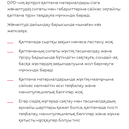
DPD-нің әртүрлі қаптама материалдары сізге
жөнелтудің сипаты мен габариттеріне сәйкес оңтайлы
қаптама түрін таңдауға мүмкіндік береді.
Жөнелтуді дайындау барысында мынаған көз
жеткізіңіз:
Қаптамада сыртқы зақым немесе ластану жоқ
Қаптаманың сипаты жүктің тасымалдау және
түсіру барысында бүтіндігін сақтауға, сондай-ақ
басқа жүктердің зақымдалуына жол бермеуге
мүмкіндік береді
Қаптама материалдарында жүктің мазмұнына
сәйкес келмейтін ескі таңбалау және
манипуляциялық белгілер жоқ
Егер сіздің жүгіңізді сақтау мен тасымалдаудың
арнайы шарттары қажет болса, қаптамада тиісті
таңбалау, манипуляциялық белгілер және жүкке
қатысты нұсқаулар болуы тиіс