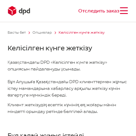
Отследить заказ
Басты бет
Опциялар
Келісілген күнге жеткізу
Келісілген күнге жеткізу
Қазақстандағы DPD «Келісілген күнге жеткізу»
опциясын пайдалануды ұсынады.
Бұл Алушыға Қазақстандағы DPD клиенттермен жұмыс
істеу мамандарына хабарласу арқылы жеткізу күнін
өзгертуге мүмкіндік береді.
Клиент жеткізудің есептік күнінің ең жоғары мәнін
міндетті орындау ретінде белгілей алады.
Бұл қалай жұмыс істейді