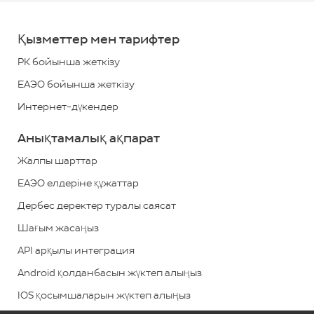
700
*
Қызметтер мен тарифтер
+7
РК бойынша жеткізу
(727)
ЕАЭО бойынша жеткізу
313
Интернет-дүкендер
2779
Анықтамалық ақпарат
*
ҚР
бойынша
Жалпы шарттар
қоңырау
ЕАЭО елдеріне құжаттар
шалу
Дербес деректер туралы саясат
тегін
Шағым жасаңыз
Кері
API арқылы интеграция
байланыс
Android қолданбасын жүктеп алыңыз
IOS қосымшаларын жүктеп алыңыз