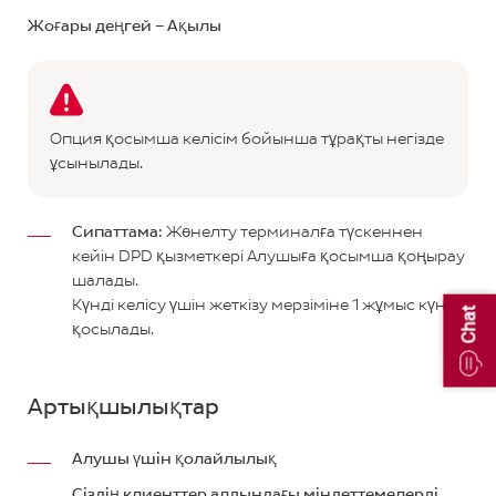
Жоғары деңгей – Ақылы
Опция қосымша келісім бойынша тұрақты негізде
ұсынылады.
Сипаттама:
Жөнелту терминалға түскеннен
кейін DPD қызметкері Алушыға қосымша қоңырау
шалады.
Күнді келісу үшін жеткізу мерзіміне 1 жұмыс күні
Chat
қосылады.
Артықшылықтар
Алушы үшін қолайлылық
Сіздің клиенттер алдындағы міндеттемелерді