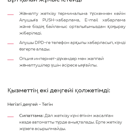
Жөнелту жеткізу терминалына түскеннен кейін
Алушыға PUSH-хабарлама, E-mail хабарлама
және біздің байланыс орталығымыздан қоңырау
жіберіледі.
Алушы DPD-ге телефон арқылы хабарласып, күнді
өзгерте алады.
Опция интернет-дүкендер мен жаппай
жөнелтушілер үшін әсіресе ыңғайлы.
Қызметтің екі деңгейі қолжетімді:
Негізгі деңгей – Тегін
Сипаттама:
Дәл жеткізу күні өтінім жасалған
кезде автоматты түрде анықталады. Ерте жеткізу
жүзеге асырылмайды.